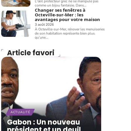
L'œil protecteur grec ne se manipule pas
comme un bijou fantaisie. Dans
…
Changer ses fenêtres à
Octeville-sur-Mer : les
avantages pour votre maison
3 août 2026
À Octeville-sur-Mer, rénover les menuiseries
de son habitation représente bien plus
qu’une
…
Article favori
ACTUALITÉ
Gabon : Un nouveau
président et un deuil