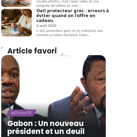
Quatre photos, huit cases vides et une
poignée de lettres en vrac
…
Oeil protecteur grec : erreurs à
éviter quand on l’offre en
cadeau
4 août 2026
L'œil protecteur grec ne se manipule pas
comme un bijou fantaisie. Dans
…
Article favori
ACTUALITÉ
Gabon : Un nouveau
président et un deuil