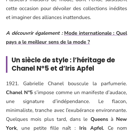
cette occasion pour dévoiler des collections inédites
et imaginer des alliances inattendues.
A découvrir également :
Mode internationale : Quel
pays a le meilleur sens de la mode ?
Un siècle de style : l’héritage de
Chanel N°5 et d’Iris Apfel
1921. Gabrielle Chanel bouscule la parfumerie.
Chanel N°5
s’impose comme un manifeste d’audace,
une signature d’indépendance. Le flacon,
minimaliste, tranche avec l’exubérance environnante.
Quelques mois plus tard, dans le
Queens
à
New
York
, une petite fille naît :
Iris Apfel
. Ce nom