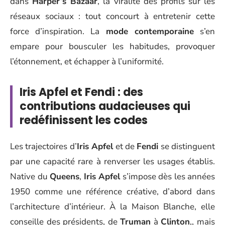
dans
Harper’s Bazaar
, la viralité des profils sur les
réseaux sociaux : tout concourt à entretenir cette
force d’inspiration. La
mode contemporaine
s’en
empare pour bousculer les habitudes, provoquer
l’étonnement, et échapper à l’uniformité.
Iris Apfel et Fendi : des
contributions audacieuses qui
redéfinissent les codes
Les trajectoires d’
Iris Apfel
et de
Fendi
se distinguent
par une capacité rare à renverser les usages établis.
Native du
Queens
,
Iris Apfel
s’impose dès les années
1950 comme une référence créative, d’abord dans
l’architecture d’intérieur. À la Maison Blanche, elle
conseille des présidents, de
Truman
à
Clinton
,, mais