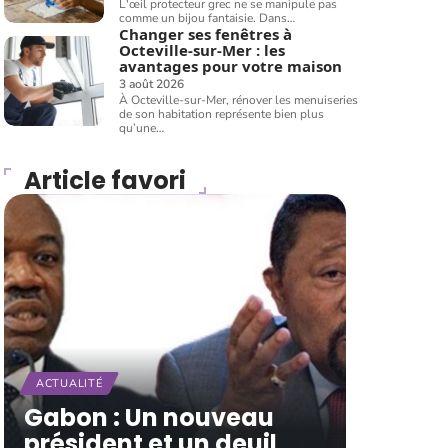
L'œil protecteur grec ne se manipule pas
comme un bijou fantaisie. Dans
…
Changer ses fenêtres à
Octeville-sur-Mer : les
avantages pour votre maison
3 août 2026
À Octeville-sur-Mer, rénover les menuiseries
de son habitation représente bien plus
qu’une
…
Article favori
ACTUALITÉ
Gabon : Un nouveau
président et un deuil