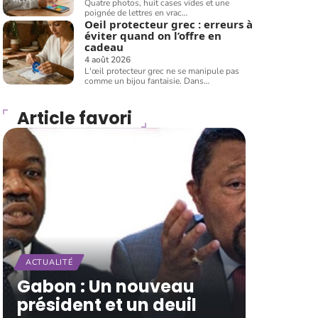
Quatre photos, huit cases vides et une
poignée de lettres en vrac
…
Oeil protecteur grec : erreurs à
éviter quand on l’offre en
cadeau
4 août 2026
L'œil protecteur grec ne se manipule pas
comme un bijou fantaisie. Dans
…
Article favori
ACTUALITÉ
Gabon : Un nouveau
président et un deuil