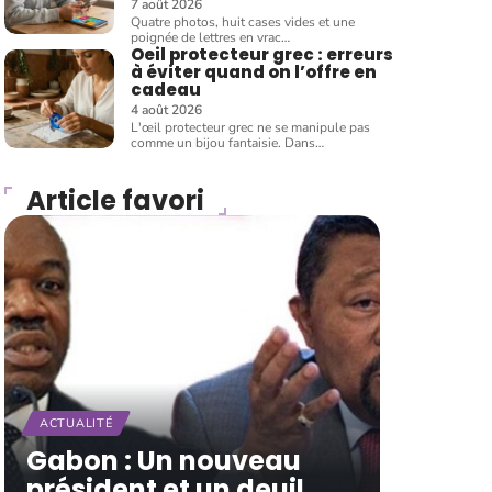
7 août 2026
Quatre photos, huit cases vides et une
poignée de lettres en vrac
…
Oeil protecteur grec : erreurs
à éviter quand on l’offre en
cadeau
4 août 2026
L'œil protecteur grec ne se manipule pas
comme un bijou fantaisie. Dans
…
Article favori
ACTUALITÉ
Gabon : Un nouveau
président et un deuil