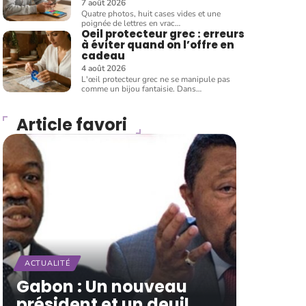
7 août 2026
Quatre photos, huit cases vides et une
poignée de lettres en vrac
…
Oeil protecteur grec : erreurs
à éviter quand on l’offre en
cadeau
4 août 2026
L'œil protecteur grec ne se manipule pas
comme un bijou fantaisie. Dans
…
Article favori
ACTUALITÉ
Gabon : Un nouveau
président et un deuil