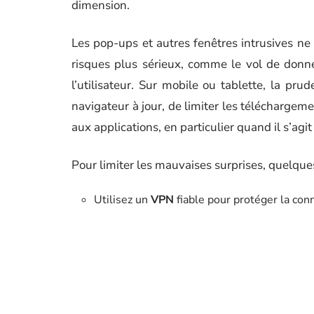
dimension.
Les pop-ups et autres fenêtres intrusives ne
risques plus sérieux, comme le vol de données
l’utilisateur. Sur mobile ou tablette, la pr
navigateur à jour, de limiter les téléchargeme
aux applications, en particulier quand il s’ag
Pour limiter les mauvaises surprises, quelque
Utilisez un
VPN
fiable pour protéger la con
Vérifiez la réputation du site avant de lan
Refusez les notifications et évitez de re
non sécurisées
Consultez les avis récents pour repérer
l’
intelligence artificielle
pour manipuler le