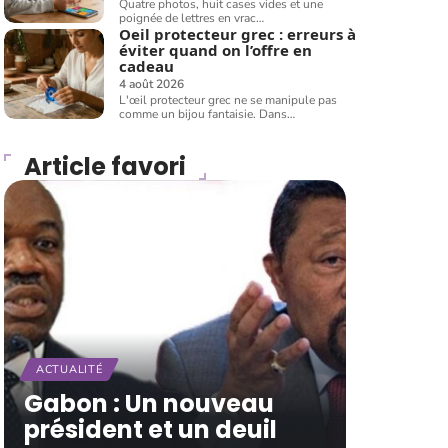
Quatre photos, huit cases vides et une
poignée de lettres en vrac
…
Oeil protecteur grec : erreurs à
éviter quand on l’offre en
cadeau
4 août 2026
L'œil protecteur grec ne se manipule pas
comme un bijou fantaisie. Dans
…
Article favori
ACTUALITÉ
Gabon : Un nouveau
président et un deuil