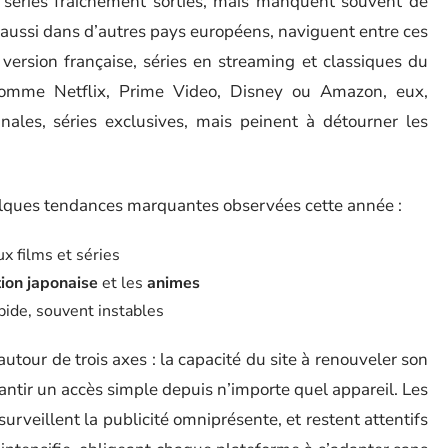
e séries fraîchement sorties, mais manquent souvent de
s aussi dans d’autres pays européens, naviguent entre ces
version française, séries en streaming et classiques du
comme Netflix, Prime Video, Disney ou Amazon, eux,
inales, séries exclusives, mais peinent à détourner les
lques tendances marquantes observées cette année :
ux films et séries
ion japonaise
et les
animes
apide, souvent instables
 autour de trois axes : la capacité du site à renouveler son
rantir un accès simple depuis n’importe quel appareil. Les
 surveillent la publicité omniprésente, et restent attentifs