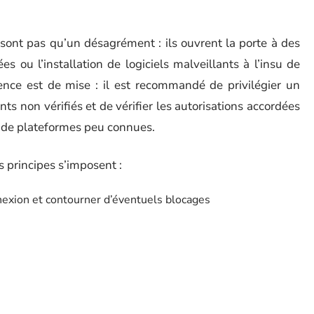
 sont pas qu’un désagrément : ils ouvrent la porte à des
 ou l’installation de logiciels malveillants à l’insu de
udence est de mise : il est recommandé de privilégier un
nts non vérifiés et de vérifier les autorisations accordées
it de plateformes peu connues.
s principes s’imposent :
nexion et contourner d’éventuels blocages
cer un stream ou un téléchargement
nseigner des informations personnelles sur les plateformes
 les sites dont la qualité s’effondre ou qui exploitent
s recommandations